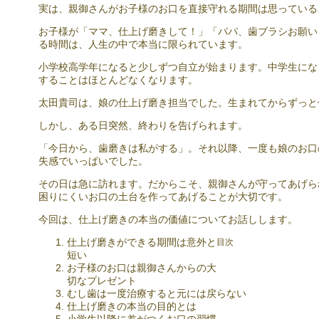
実は、親御さんがお子様のお口を直接守れる期間は思っている
お子様が「ママ、仕上げ磨きして！」「パパ、歯ブラシお願い
る時間は、人生の中で本当に限られています。
小学校高学年になると少しずつ自立が始まります。中学生にな
することはほとんどなくなります。
太田貴司は、娘の仕上げ磨き担当でした。生まれてからずっと
しかし、ある日突然、終わりを告げられます。
「今日から、歯磨きは私がする」。それ以降、一度も娘のお口
失感でいっぱいでした。
その日は急に訪れます。だからこそ、親御さんが守ってあげら
困りにくいお口の土台を作ってあげることが大切です。
今回は、仕上げ磨きの本当の価値についてお話しします。
仕上げ磨きができる期間は意外と
目次
短い
お子様のお口は親御さんからの大
切なプレゼント
むし歯は一度治療すると元には戻らない
仕上げ磨きの本当の目的とは