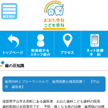
歯の豆知識
歯周内科とブルーラジカルで、歯周病菌を徹底除菌！ 【守山
市 歯医者】
滋賀県守山市古高町にある歯医者、おおた歯科こども歯科の院長
歯科医師の太田貴司です。 予防・痛くなる前の治療・歯周病の治療