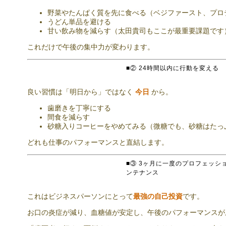
野菜やたんぱく質を先に食べる（ベジファースト、プロ
うどん単品を避ける
甘い飲み物を減らす（太田貴司もここが最重要課題です
これだけで午後の集中力が変わります。
■② 24時間以内に行動を変える
良い習慣は「明日から」ではなく
今日
から。
歯磨きを丁寧にする
間食を減らす
砂糖入りコーヒーをやめてみる（微糖でも、砂糖はたっ
どれも仕事のパフォーマンスと直結します。
■③ 3ヶ月に一度のプロフェッシ
ンテナンス
これはビジネスパーソンにとって
最強の自己投資
です。
お口の炎症が減り、血糖値が安定し、午後のパフォーマンスが