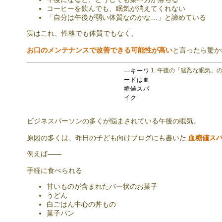
コーヒーを飲んでも、眠気が消えてくれない
「自分は午後が弱い体質なのかな…」と諦めている
実はこれ、性格でも体質でもなく、
お口のメンテナンスで改善できる可能性が高い
と言ったら驚か
1. 午後の「猛烈な眠気」
—キーワ
ードは血
糖値スパ
イク
ビジネスパーソンの多くが悩まされている午後の眠気。
原因の多くは、昨日の子ども向けブログにも書いた
血糖値ス
例えば——
手軽に食べられる
甘いものが含まれたバー状のお菓子
うどん
白ごはん中心の丼もの
菓子パン