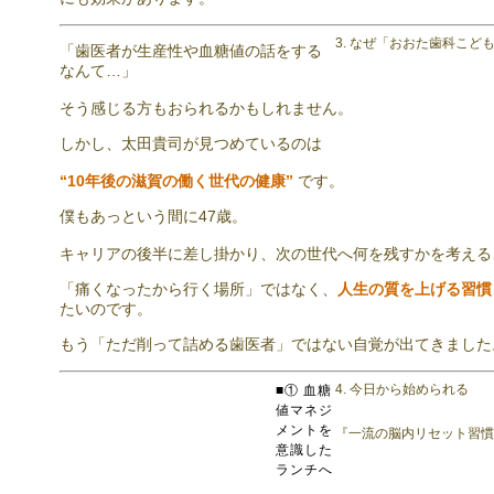
3. なぜ「おおた歯科こ
「歯医者が生産性や血糖値の話をする
なんて…」
そう感じる方もおられるかもしれません。
しかし、太田貴司が見つめているのは
“10年後の滋賀の働く世代の健康”
です。
僕もあっという間に47歳。
キャリアの後半に差し掛かり、次の世代へ何を残すかを考える
「痛くなったから行く場所」ではなく、
人生の質を上げる習慣
たいのです。
もう「ただ削って詰める歯医者」ではない自覚が出てきました
4. 今日から始められる
■① 血糖
値マネジ
メントを
『一流の脳内リセット習慣
意識した
ランチへ