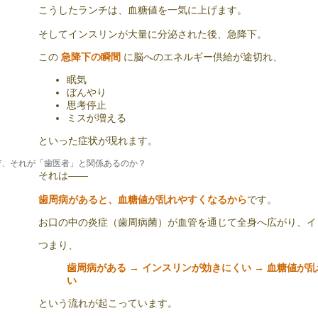
こうしたランチは、血糖値を一気に上げます。
そしてインスリンが大量に分泌された後、急降下。
この
急降下の瞬間
に脳へのエネルギー供給が途切れ、
眠気
ぼんやり
思考停止
ミスが増える
といった症状が現れます。
ぜ、それが「歯医者」と関係あるのか？
それは——
歯周病があると、血糖値が乱れやすくなるから
です。
お口の中の炎症（歯周病菌）が血管を通じて全身へ広がり、イ
つまり、
歯周病がある → インスリンが効きにくい → 血糖値が
い
という流れが起こっています。