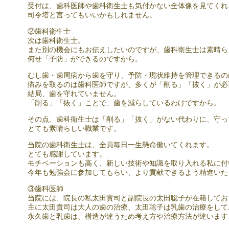
受付は、歯科医師や歯科衛生士も気付かない全体像を見てくれ
司令塔と言ってもいいかもしれません。
②歯科衛生士
次は歯科衛生士。
また別の機会にもお伝えしたいのですが、歯科衛生士は素晴ら
何せ「予防」ができるのですから。
むし歯・歯周病から歯を守り、予防・現状維持を管理できるの
痛みを取るのは歯科医師ですが、多くが「削る」「抜く」が必
結局、歯を守れていません。
「削る」「抜く」ことで、歯を減らしているわけですから。
その点、歯科衛生士は「削る」「抜く」がない代わりに、守っ
とても素晴らしい職業です。
当院の歯科衛生士は、全員毎日一生懸命働いてくれます。
とても感謝しています。
モチベーションも高く、新しい技術や知識を取り入れる私に付
今年も勉強会に参加してもらい、より貢献できるよう精進いた
③歯科医師
当院には、院長の私太田貴司と副院長の太田聡子が在籍してお
主に太田貴司は大人の歯の治療、太田聡子は乳歯の治療をして
永久歯と乳歯は、構造が違うため考え方や治療方法が違います