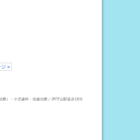
ジ »
治療）・小児歯科・虫歯治療／JR守山駅徒歩18分