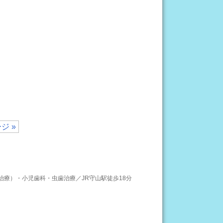
ジ »
治療）・小児歯科・虫歯治療／JR守山駅徒歩18分