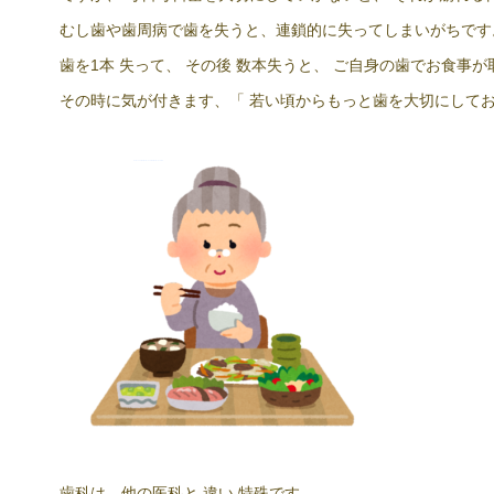
むし歯や歯周病で歯を失うと、連鎖的に失ってしまいがちです
歯を1本 失って、 その後 数本失うと、 ご自身の歯でお食事
その時に気が付きます、「 若い頃からもっと歯を大切にして
歯科は、他の医科と 違い 特殊です。