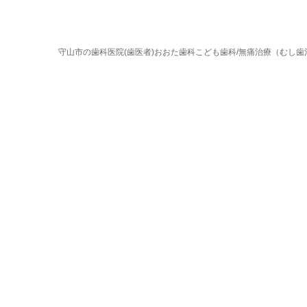
守山市の歯科医院(歯医者)おおた歯科こども歯科/無痛治療（むし歯