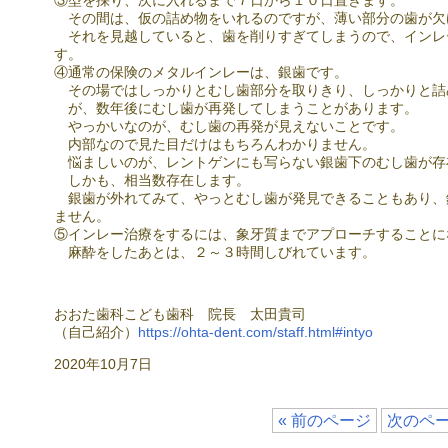
③型を採り、次に入れるまで７日から１０日置きます。
その間は、仮の詰め物をいれるのですが、薄い部分の歯が欠
それを見越していると、歯を削りすぎてしまうので、インレ
す。
④通常の保険のメタルインレーは、銀歯です。
その場ではしっかりとむし歯部分を取りきり、しっかりと詰
が、数年後にむし歯が再発してしまうことがあります。
やっかいなのが、むし歯の再発が見えないことです。
内部なので見た目だけはもちろんわかりません。
悩ましいのが、レントゲンにも写らない銀歯下のむし歯が存
しかも、相当数存在します。
銀歯が外れてみて、やっとむし歯が発見できることもあり、
ません。
⑤インレー治療をするには、象牙質までアプローチすることに
麻酔をしたあとは、２～３時間しびれています。
おおた歯科こども歯科 院長 太田貴司
（自己紹介）
https://ohta-dent.com/staff.html#intyo
2020年10月7日
« 前のページ
次のペー