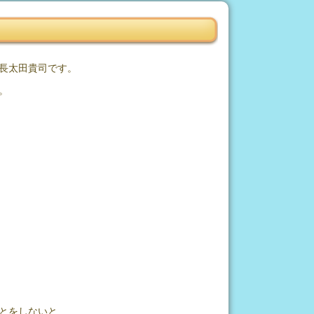
長太田貴司です。
。
とをしないと