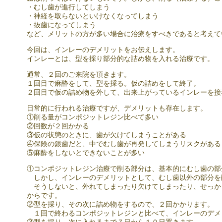
・むし歯が進行してしまう
・神経を取らないといけなくなってしまう
・抜歯になってしまう
など、メリットの方が多い場合に治療をすべきであると考えて
今回は、インレーのデメリットをお伝えします。
インレーとは、型を採り部分的な詰め物を入れる治療です。
通常、２回のご来院を頂きます。
１回目で麻酔をして、型を採る。仮の詰めをして終了。
２回目で仮の詰め物を外して、出来上がっているインレーを接
日常的に行われる治療ですが、デメリットも存在します。
①削る量がコンポジットレジン比べて多い
②回数が２回かかる
③仮の状態のときに、歯が欠けてしまうことがある
④保険の銀歯だと、中でむし歯が再発してしまうリスクがある
⑤麻酔をしないとできないことが多い
①コンポジットレジン治療で削る部分は、基本的にむし歯の部
しかし、インレーのデメリットとして、むし歯以外の部分を
そうしないと、外れてしまったり欠けてしまったり、せっか
からです。
②型を採り、その次に詰め物をするので、２回かかります。
１回で終わるコンポジットレジンと比べて、インレーのデメ