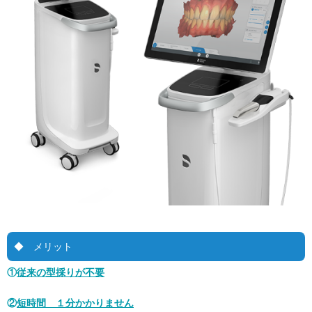
◆ メリット
①
従来の型採りが不要
②
短時間 １分かかりません