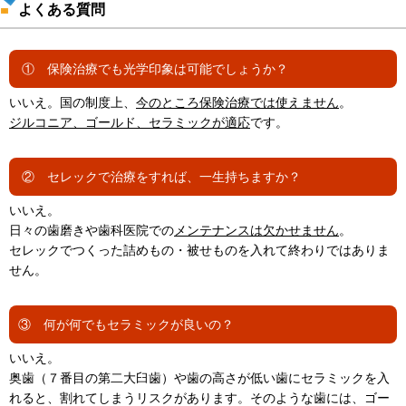
よくある質問
① 保険治療でも光学印象は可能でしょうか？
いいえ。国の制度上、
今のところ保険治療では使えません
。
ジルコニア、ゴールド、セラミックが適応
です。
② セレックで治療をすれば、一生持ちますか？
いいえ。
日々の歯磨きや歯科医院での
メンテナンスは欠かせません
。
セレックでつくった詰めもの・被せものを入れて終わりではありま
せん。
③ 何が何でもセラミックが良いの？
いいえ。
奥歯（７番目の第二大臼歯）や歯の高さが低い歯にセラミックを入
れると、割れてしまうリスクがあります。そのような歯には、ゴー